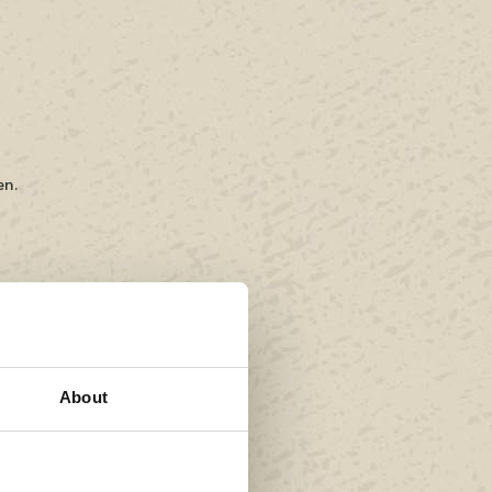
en.
 je moet weten.
About
an accommodaties tot
n 16.00 uur.