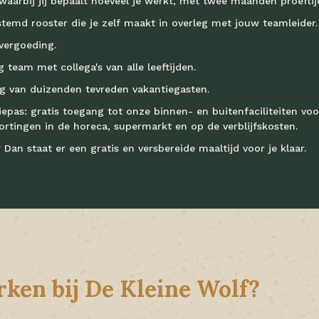
aarbij jij bepaalt hoeveel je werkt, met twee maanden proeftij
temd rooster die je zelf maakt in overleg met jouw teamleider.
vergoeding.
 team met collega's van alle leeftijden.
ng van duizenden tevreden vakantiegasten.
iepas: gratis toegang tot onze binnen- en buitenfaciliteiten voo
kortingen in de horeca, supermarkt en op de verblijfskosten.
 Dan staat er een gratis en versbereide maaltijd voor je klaar.
en bij De Kleine Wolf?