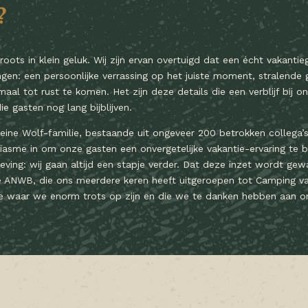
?
groots in klein geluk. Wij zijn ervan overtuigd dat een écht vakanti
gen: een persoonlijke verrassing op het juiste moment, stralende 
al tot rust te komen. Het zijn deze details die een verblijf bij 
e gasten nog lang bijblijven.
ne Wolf-familie, bestaande uit ongeveer 200 betrokken collega’s,
iasme in om onze gasten een onvergetelijke vakantie-ervaring te 
eleving: wij gaan altijd een stapje verder. Dat deze inzet wordt gewa
e ANWB, die ons meerdere keren heeft uitgeroepen tot Camping va
ie waar we enorm trots op zijn en die we te danken hebben aan o