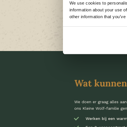
We use cookies to personalis
Dagelijks maak je s
information about your use of
voordat deze openen
other information that you’ve
Zie je een defect of 
topconditie blijft.
Wat kunnen 
We doen er graag alles aan
ons Kleine Wolf-familie gen
Werken bij een warm 