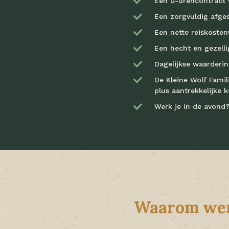
Een 0-urencontract w
Een zorgvuldig afges
Een nette reiskosten
Een hecht en gezellig
Dagelijkse waarderi
De Kleine Wolf Famil
plus aantrekkelijke 
Werk je in de avond?
Waarom werk