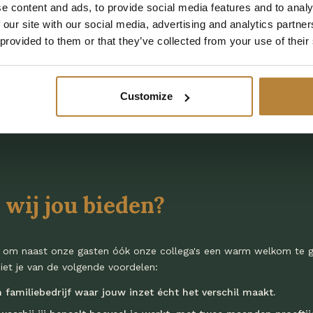
e content and ads, to provide social media features and to analy
amen met het team de horecagelegenheden en de indoor speelt
 our site with our social media, advertising and analytics partn
 voor onze gasten.
 provided to them or that they’ve collected from your use of their
iets wat niet klopt? Dan geef je dit door aan de technische diens
Customize
wij jou bieden?
 om naast onze gasten óók onze collega's een warm welkom te geven
iet je van de volgende voordelen:
familiebedrijf waar jouw inzet écht het verschil maakt.