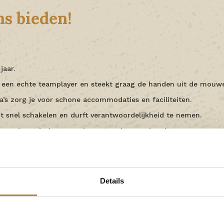
ons bieden!
jaar.
, een echte teamplayer en steekt graag de handen uit de mouw
’s zorg je voor schone accommodaties en faciliteiten.
t snel schakelen en durft verantwoordelijkheid te nemen.
 in een dynamische omgeving en werkt nauwkeurig.
egenomen, maar zeker geen must – wij leren je graag alles wat
e werkzaamheden zijn lekker afwisselend:
Details
’s zorg je ervoor dat alles er weer blinkend schoon uitziet, v
.
 worden op maandag en vrijdag schoongemaakt tussen 09.00 e