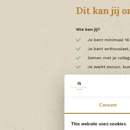
Dit kan jij 
Wie ben jij?
Je bent minimaal 16 
Je bent enthousiast
Samen met je collega
Je werkt secuur, kun
Je voelt je prettig
Ervaring is mooi me
Werkzaamheden
Geen dag is hetzelfde en j
Consent
Samen met je collega
horecagelegenheden
This website uses cookies
Onze accommodaties