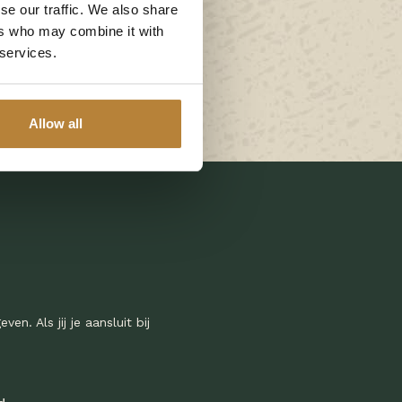
se our traffic. We also share
uin schoon, in de ochtend
ers who may combine it with
 services.
t, zodat alles in
Allow all
. Als jij je aansluit bij