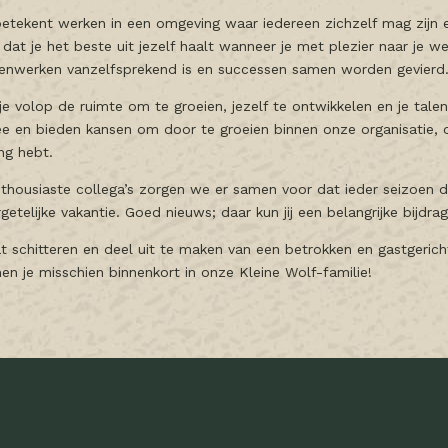
etekent werken in een omgeving waar iedereen zichzelf mag zijn en
dat je het beste uit jezelf haalt wanneer je met plezier naar je w
enwerken vanzelfsprekend is en successen samen worden gevierd
 je volop de ruimte om te groeien, jezelf te ontwikkelen en je tale
e en bieden kansen om door te groeien binnen onze organisatie, o
ing hebt.
housiaste collega’s zorgen we er samen voor dat ieder seizoen 
etelijke vakantie. Goed nieuws; daar kun jij een belangrijke bijdra
laat schitteren en deel uit te maken van een betrokken en gastger
n je misschien binnenkort in onze Kleine Wolf-familie!