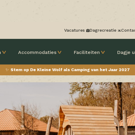
Vacatures
Dagrecreatie
Conta
n
Accommodaties
Faciliteiten
Dagje u
✨
Stem op De Kleine Wolf als Camping van het Jaar 2027