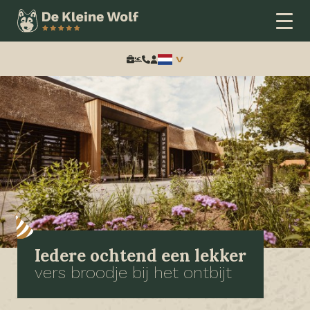
Zoeken:
Iedere ochtend een lekker
vers broodje bij het ontbijt