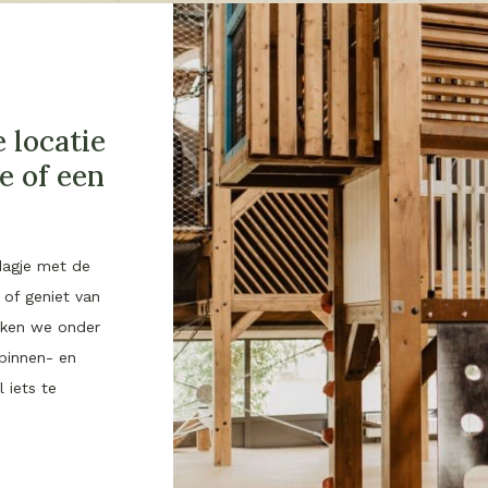
 locatie
e of een
dagje met de
of geniet van
ikken we onder
binnen- en
 iets te