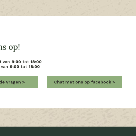
s op!
d van
9:00
tot
18:00
 van
9:00
tot
18:00
lde vragen
Chat met ons op facebook