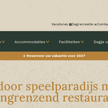
Vacatures
Dagrecreatie
Conta
n
Accommodaties
Faciliteiten
Dagje u
☀️
Reserveer uw vakantie voor 2027
door speelparadijs 
ngrenzend restaur