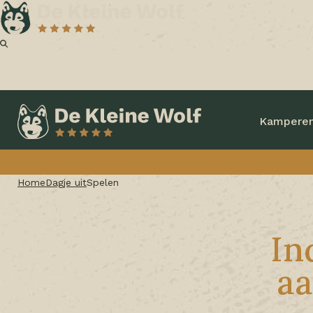
Kampere
Home
Dagje uit
Spelen
In
aa