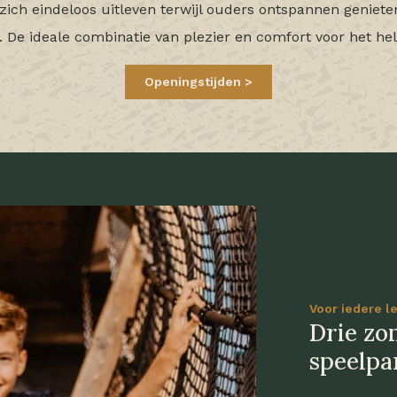
zich eindeloos uitleven terwijl ouders ontspannen geniete
. De ideale combinatie van plezier en comfort voor het hel
Openingstijden
Voor iedere le
Drie zo
speelpa