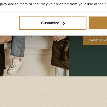
 provided to them or that they’ve collected from your use of their
7737 PE Steg
0529-457324
info@dewolven
Customize
Bekijk in 
Bel 0529