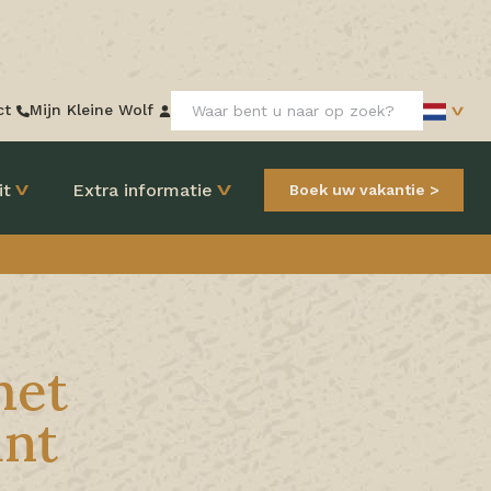
Zoeken:
ct
Mijn Kleine Wolf
it
Extra informatie
Boek uw vakantie
met
ant