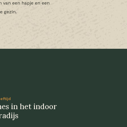
n van een hapje en een
e gezin.
eftijd
nes in het indoor
radijs