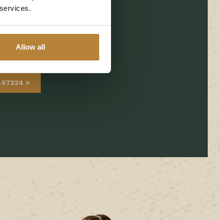
 services.
eren (Ommen)
tuin.nl
Allow all
Google Maps
-457324