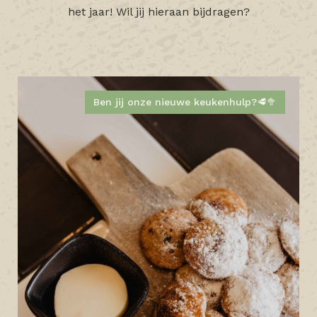
het jaar! Wil jij hieraan bijdragen?
Ben jij onze nieuwe keukenhulp?🥩🥦