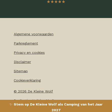
Algemene voorwaarden
Parkreglement
Privacy en cookies
Disclaimer
Sitemap
Cookieverklaring
©
2026
De Kleine Wolf
Realisatie: Holiday Media
✨
Stem op De Kleine Wolf als Camping van het Jaar
2027