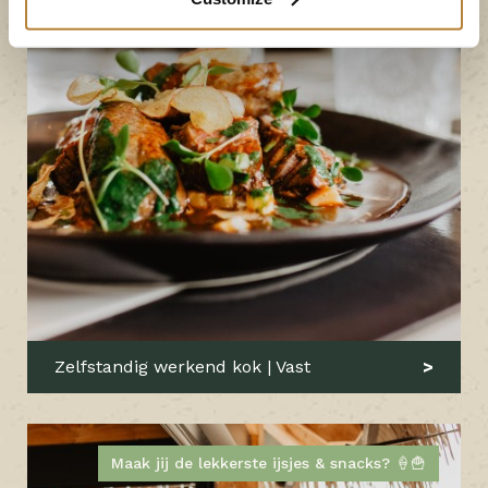
Zelfstandig werkend kok | Vast
Maak jij de lekkerste ijsjes & snacks? 🍦🍟