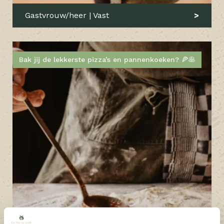
Gastvrouw/heer | Vast
Bak jij de lekkerste pizza’s en pannenkoeken? 🍕🥞