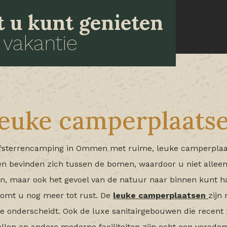
at u kunt genieten
 vakantie
euke camperplaats
vijfsterrencamping in Ommen met ruime, leuke camperplaat
en bevinden zich tussen de bomen, waardoor u niet alleen
en, maar ook het gevoel van de natuur naar binnen kunt ha
komt u nog meer tot rust. De
leuke camperplaatsen
zijn
e onderscheidt. Ook de luxe sanitairgebouwen die recent 
ellen en andere moderne
faciliteiten
zijn echt een verade