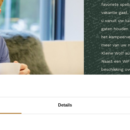
favoriete spel
vakantie gaat,
u vanuit uw lu
gaten houden t
het kampeervel
meer van uw ru
Kleine Wolf aut
Naast een WiF
beschikking ov
worden. Ook he
eigen watertap
uw leuke camp
de vakantie.
Details
Bekijk all