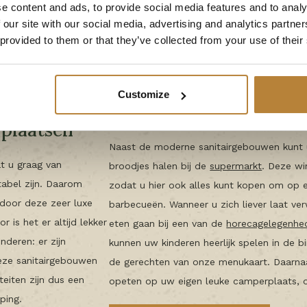
e content and ads, to provide social media features and to analy
 our site with our social media, advertising and analytics partn
 provided to them or that they’ve collected from your use of their
Customize
rplaatsen
Naast de moderne sanitairgebouwen kunt 
t u graag van
broodjes halen bij de
supermarkt
. Deze wi
tabel zijn. Daarom
zodat u hier ook alles kunt kopen om op 
rdoor deze zeer luxe
barbecueën. Wanneer u zich liever laat verw
 is het er altijd lekker
eten gaan bij een van de
horecagelegenhe
deren: er zijn
kunnen uw kinderen heerlijk spelen in de b
deze sanitairgebouwen
de gerechten van onze menukaart. Daarnaa
eiten zijn dus een
opeten op uw eigen leuke camperplaats, of 
ping.