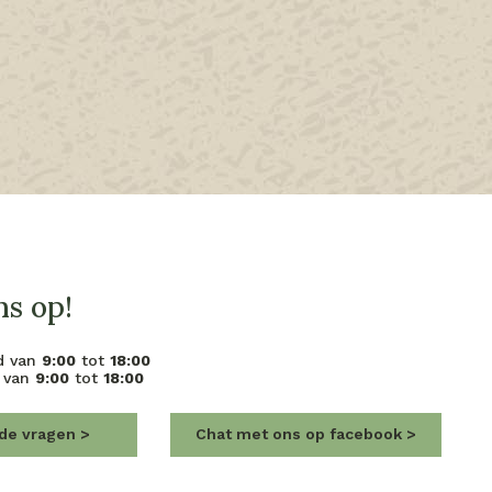
s op!
d van
9:00
tot
18:00
 van
9:00
tot
18:00
lde vragen
Chat met ons op facebook