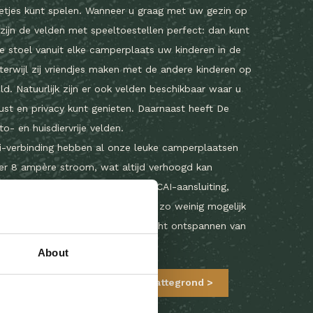
letjes kunt spelen. Wanneer u graag met uw gezin op
 zijn de velden met speeltoestellen perfect: dan kunt
ie stoel vanuit elke camperplaats uw kinderen in de
erwijl zij vriendjes maken met de andere kinderen op
d. Natuurlijk zijn er ook velden beschikbaar waar u
st en privacy kunt genieten. Daarnaast heeft De
o- en huisdiervrije velden.
i-verbinding hebben al onze leuke camperplaatsen
er 8 ampère stroom, wat altijd verhoogd kan
eft u bij uw kampeerplaats een CAI-aansluiting,
punt en eigen afvoer. Zo hoeft u zo weinig mogelijk
erplaats te verlaten en kunt u echt ontspannen van
About
e leuke camperplaatsen op de plattegrond