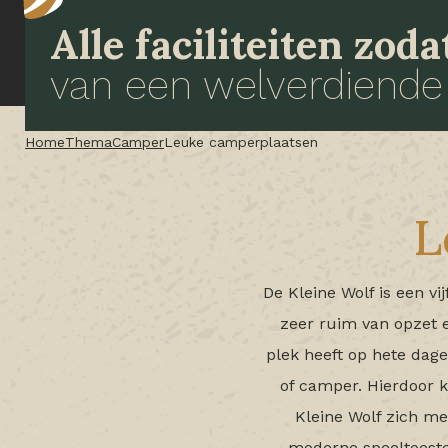
Alle faciliteiten zod
van een welverdiende
Home
Thema
Camper
Leuke camperplaatsen
L
De Kleine Wolf is een 
zeer ruim van opzet 
plek heeft op hete dag
of camper. Hierdoor 
Kleine Wolf zich me
moderne speeltoest