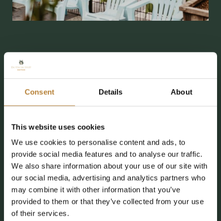
Groots in klein geluk
60 jaar De Kleine Wolf laten wij niet zomaar voorbijgaan!
Consent
Details
About
Dit jaar vieren wij ons jubileum met feestelijke activiteiten,
shows en festiviteiten. Ook buiten deze gezellige
This website uses cookies
activiteiten is er bij De Kleine Wolf meer dan genoeg te
We use cookies to personalise content and ads, to
beleven. Wij zitten dan ook nooit stil en kijken graag naar
provide social media features and to analyse our traffic.
de toekomst. Ook het afgelopen jaar is dat zeker niet
We also share information about your use of our site with
anders geweest. Ontdek dit jubileumjaar ons gloednieuwe
our social media, advertising and analytics partners who
semi-overdekt binnenzwembad, onze nieuwste
may combine it with other information that you’ve
supersnelle duoglijbanen en unieke glijbaan met speciale
provided to them or that they’ve collected from your use
lichtbeleving.
of their services.