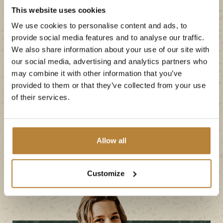
dit vakantiepark met
This website uses cookies
indoor speeltuin
We use cookies to personalise content and ads, to
provide social media features and to analyse our traffic.
Wilt u ook genieten van een familievakantie op dit
We also share information about your use of our site with
our social media, advertising and analytics partners who
vakantiepark met indoor speeltuin? Reserveert u
may combine it with other information that you’ve
dan eenvoudig
online
een
kampeerplek
, of een van
provided to them or that they’ve collected from your use
de vele
huuraccommodaties
. Wij staan te popelen
of their services.
om u te ontvangen bij De Kleine Wolf!
Reserveer direct
Allow all
Customize