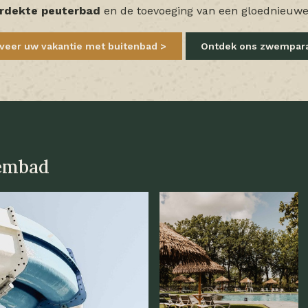
rdekte peuterbad
en de toevoeging van een gloednieuw
veer uw vakantie met buitenbad
Ontdek ons zwempar
wembad