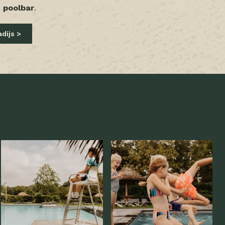
e
poolbar
.
adijs