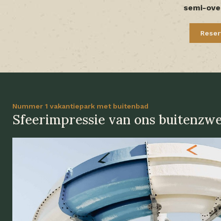
semi-ove
Reser
Nummer 1 vakantiepark met buitenbad
Sfeerimpressie van ons buitenz