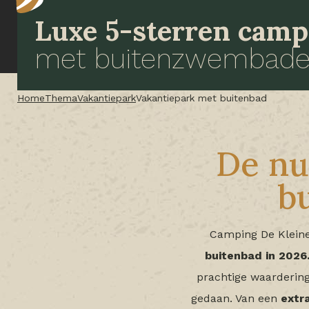
Luxe 5-sterren camp
met buitenzwembad
Home
Thema
Vakantiepark
Vakantiepark met buitenbad
De nu
b
Camping De Kleine
buitenbad in 2026
prachtige waardering
gedaan. Van een
extr