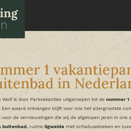
ing
en
mmer 1 vakantiepa
uitenbad in Nederla
 Wolf is door Parkvakanties uitgeroepen tot de
nummer 1 
.
Een award ontvangen blijft voor ons het allergrootste co
 voor de vernieuwingen die wij de afgelopen jaren in on
a buitenbad,
ruime
ligweide
met schaduwdoeken en luxe 