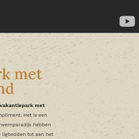
rk met
nd
vakantiepark met
mpliment. Het is een
s zwemparadijs hebben
ligbedden tot aan het