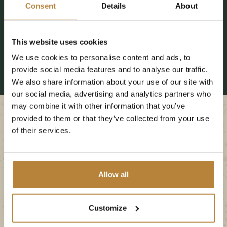
Consent
Details
About
ons vakantiepark met uw baby.
Bekijk al onze accommodaties
This website uses cookies
We use cookies to personalise content and ads, to
provide social media features and to analyse our traffic.
We also share information about your use of our site with
our social media, advertising and analytics partners who
may combine it with other information that you’ve
Kamperen met uw
provided to them or that they’ve collected from your use
of their services.
baby
Wilt u graag kamperen met uw baby op ons
Allow all
vakantiepark? Onze ruime kampeerplaatsen zijn
perfect voor een eerste kampeerervaring samen
Customize
met uw baby. Dankzij de beschutte ligging van de
kampeerplaatsen kan uw baby op een veilig plekje