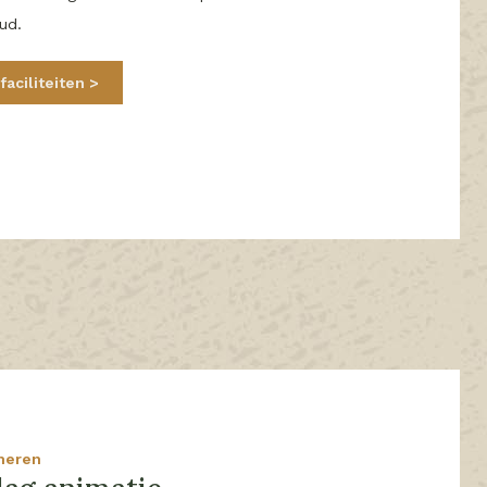
ud.
 faciliteiten
meren