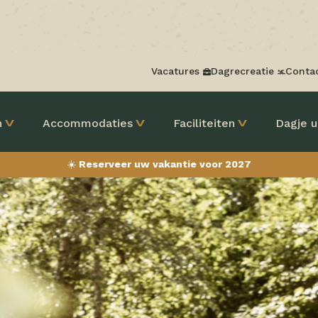
Vacatures
Dagrecreatie
Conta
n
Accommodaties
Faciliteiten
Dagje u
☀️
Reserveer uw vakantie voor 2027