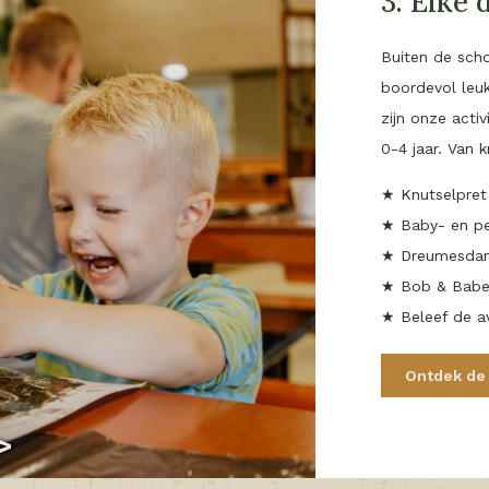
3. Elke 
Buiten de sch
boordevol leuk
zijn onze acti
0-4 jaar. Van k
★ Knutselpre
★ Baby- en 
★ Dreumesda
★ Bob & Babet
★ Beleef de a
Ontdek de 