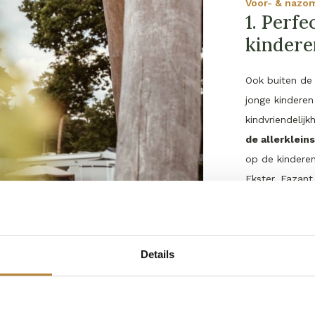
Voor- & nazo
1. Perf
kindere
Ook buiten de 
jonge kinderen
kindvriendeli
de allerklein
op de kindere
Ekster, Fazant
bieden deze sp
Kamperen 
Details