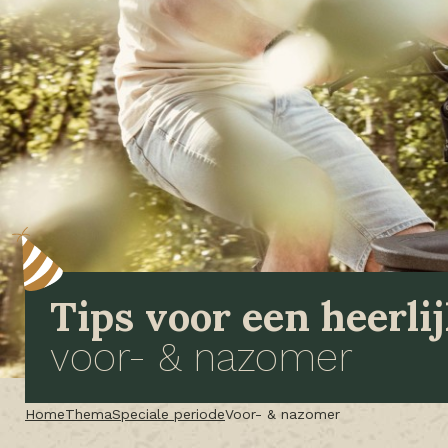
Tips voor een heerli
voor- & nazomer
Home
Thema
Speciale periode
Voor- & nazomer