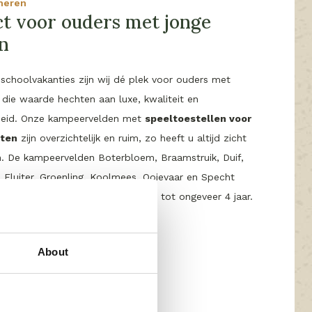
meren
ect voor ouders met jonge
n
schoolvakanties zijn wij dé plek voor ouders met
 die waarde hechten aan luxe, kwaliteit en
jkheid. Onze kampeervelden met
speeltoestellen voor
sten
zijn overzichtelijk en ruim, zo heeft u altijd zicht
n. De kampeervelden Boterbloem, Braamstruik, Duif,
, Fluiter, Groenling, Koolmees, Ooievaar en Specht
eelplekken voor de allerkleinsten tot ongeveer 4 jaar.
met uw kleintje
About