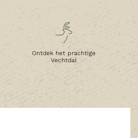
Ontdek het prachtige
Vechtdal