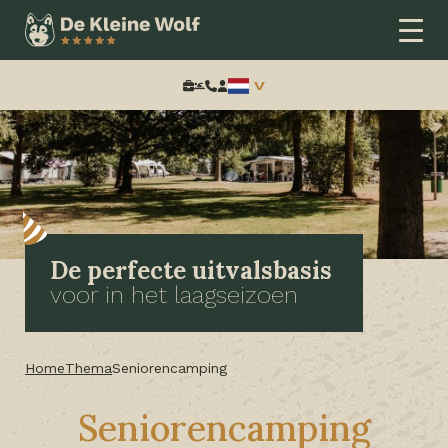
Zoeken:
De perfecte uitvalsbasis
voor in het laagseizoen
Home
Thema
Seniorencamping
Seniorencamping