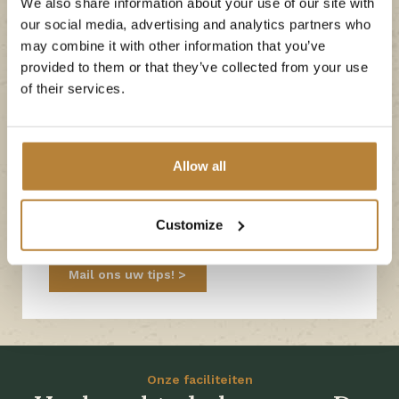
We also share information about your use of our site with
kan worden? Graag gaan wij met u in gesprek,
our social media, advertising and analytics partners who
zodat we samen met uw tips De Kleine Wolf nog
may combine it with other information that you’ve
provided to them or that they’ve collected from your use
beter kunnen maken. We zijn er zeker van dat
of their services.
deze tips waardevol zullen zijn voor ons team en
voor de camping, aangezien we ernaar streven
om de kwaliteit voortdurend te verbeteren.
Allow all
Alleen zo kunnen we blijven uitblinken in alles
wat we doen en dat doen we graag samen met
u!
Customize
Mail ons uw tips!
Onze faciliteiten