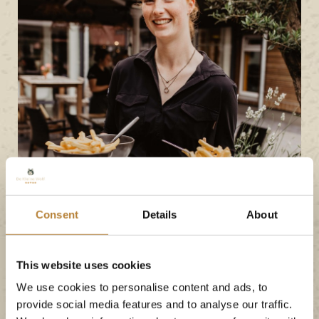
Consent
Details
About
Tips
Tips zodat wij nog
This website uses cookies
beter kunnen worden?
We use cookies to personalise content and ads, to
provide social media features and to analyse our traffic.
Heeft u tips waardoor De Kleine Wolf nog beter