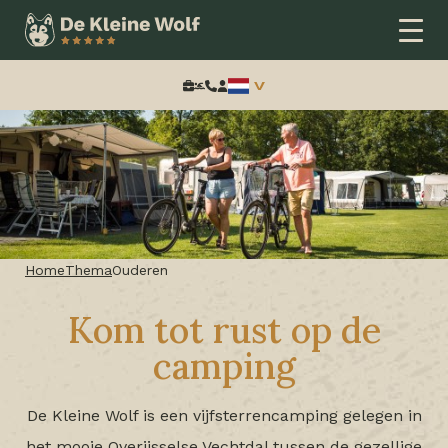
Zoeken:
Home
Thema
Ouderen
Kom tot rust op de
camping
De Kleine Wolf is een vijfsterrencamping gelegen in
het mooie Overijsselse Vechtdal tussen de gezellige