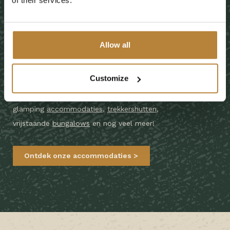
Onze topaccommodaties
Allow all
Heeft u geen eigen kampeermiddel, maar wilt u wel het
Customize
kampeergevoel beleven? Wij bieden diverse
verhuuraccommodaties aan. Wij hebben luxe
glamping
accommodaties
,
trekkershutten
,
vrijstaande
bungalows
en nog veel meer!
Ontdek onze accommodaties