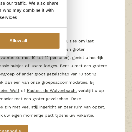
se our traffic. We also share
ers who may combine it with
llende last minute
 services.
ehuisjes
Allow all
Wolf heeft u een ruime keuze uit huisjes om last
en. Zowel met uw gezin als met een groter
jvoorbeeld met 10 tot 12 personen), geniet u heerlijk
basic huisjes of luxere lodges. Bent u met een grotere
dengroep of ander groot gezelschap van 10 tot 12
k dan een van onze groepsaccommodaties. Bij
leine Wolf
of
Kasteel de Wolvenburcht
v
erblijft u op
 manier met een groter gezelschap. Deze
zijn met veel stijl ingericht en zeer ruim van opzet,
k uw eigen momentje pakt tijdens uw vakantie.
t aanbod