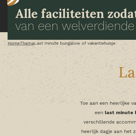
Alle faciliteiten zod
van een welverdiende
Home
Thema
Last minute bungalow of vakantiehuisje
La
Toe aan een heerlijke v
een
last
minute
verschillende accommoda
heerlijk dagje aan het