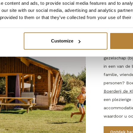
e content and ads, to provide social media features and to analy
 our site with our social media, advertising and analytics partn
Verschi
 provided to them or that they’ve collected from your use of their
vakanti
Customize
Bij De Kleine 
minute te hur
gezelschap (bi
in een van de 
familie, vrien
personen? Boe
Boerderij de K
een plezierige
accommodaties 
waardoor u oo
Ontdek he