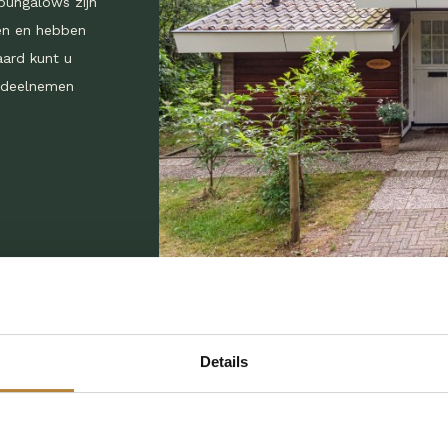
bungalows zijn
nen en hebben
aard kunt u
n deelnemen
Details