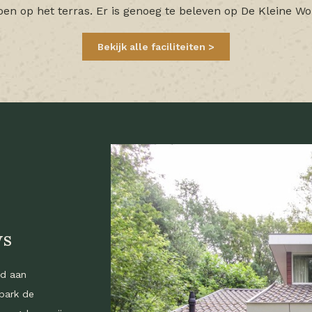
oen op het terras. Er is genoeg te beleven op De Kleine Wol
Bekijk alle faciliteiten
ws
od aan
park de