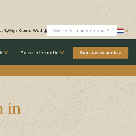
Zoeken:
ct
Mijn Kleine Wolf
it
Extra informatie
Boek uw vakantie
 in