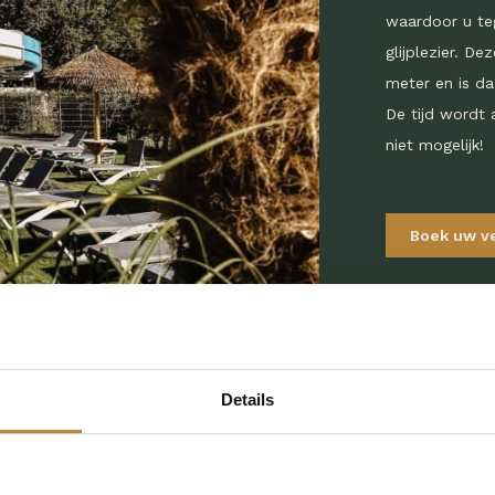
waardoor u te
glijplezier. D
meter en is d
De tijd wordt 
niet mogelijk!
Boek uw v
Details