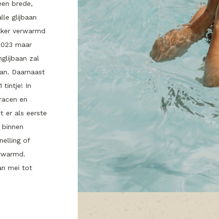
 een brede,
lle glijbaan
ekker verwarmd
2023 maar
nglijbaan zal
an. Daarnaast
tintje! In
 racen en
 er als eerste
n binnen
elling of
erwarmd.
an mei tot