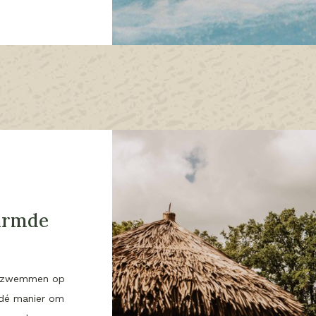
armde
en zwemmen op
dé manier om