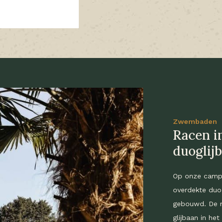
Zwembaden
Racen in
duoglij
Op onze campi
overdekte duo 
gebouwd. De ni
glijbaan in he