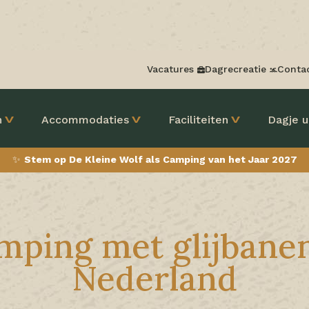
Vacatures
Dagrecreatie
Conta
n
Accommodaties
Faciliteiten
Dagje u
✨
Stem op De Kleine Wolf als Camping van het Jaar 2027
mping met glijbanen
Nederland