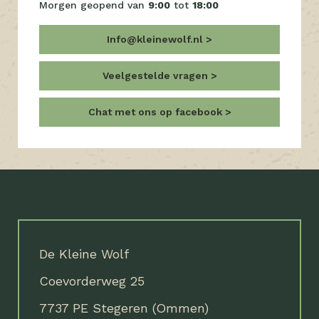
Morgen geopend van
9:00
tot
18:00
Info@kleinewolf.nl
Veelgestelde vragen
Chat met ons op facebook
De Kleine Wolf
Coevorderweg 25
7737 PE Stegeren (Ommen)