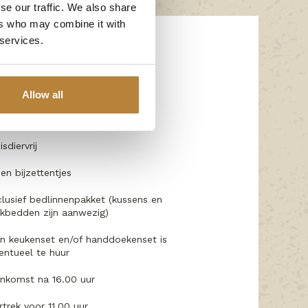
se our traffic. We also share
ers who may combine it with
 services.
ngrijke informatie
rkeerplek naast accommodatie
Allow all
okvrij
isdiervrij
en bijzettentjes
clusief bedlinnenpakket (kussens en
kbedden zijn aanwezig)
n keukenset en/of handdoekenset is
entueel te huur
nkomst na 16.00 uur
rtrek voor 11.00 uur