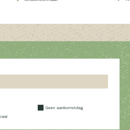
t
Geen aankomstdag
baar