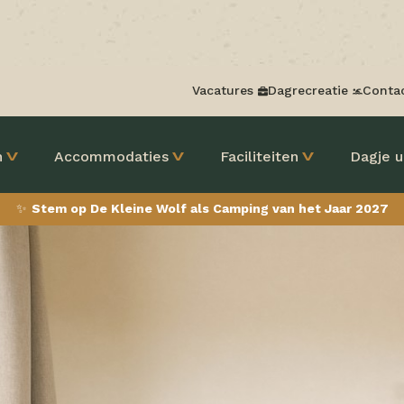
Vacatures
Dagrecreatie
Conta
n
Accommodaties
Faciliteiten
Dagje u
✨
Stem op De Kleine Wolf als Camping van het Jaar 2027