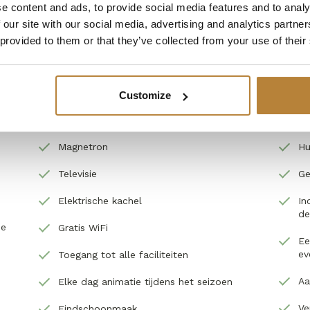
e content and ads, to provide social media features and to analy
 our site with our social media, advertising and analytics partn
 provided to them or that they’ve collected from your use of their
Inclusief
Bela
Filterkoffiezetapparaat
Pa
Customize
Koelkast met vriesvakje
Ro
Magnetron
Hu
Televisie
Ge
Elektrische kachel
In
de
he
Gratis WiFi
Ee
ev
Toegang tot alle faciliteiten
Aa
Elke dag animatie tijdens het seizoen
Ve
Eindschoonmaak