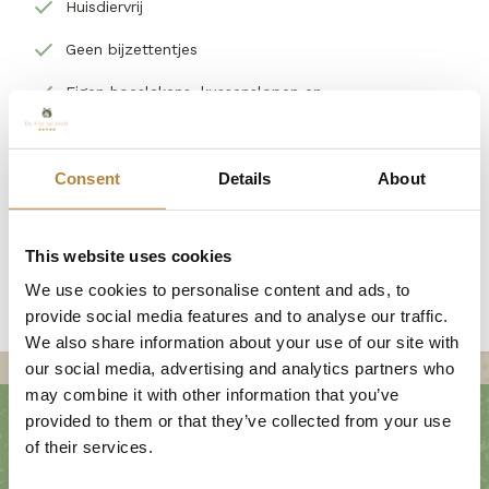
Huisdiervrij
Geen bijzettentjes
Eigen hoeslakens, kussenslopen en
dekbedovertrekken meenemen (dekbedden en
kussens zijn aanwezig)
Een bedlinnenpakket, keukenset en/of
Consent
Details
About
handdoekenset is eventueel te huur
Aankomst na 14.00 uur
This website uses cookies
Vertrek voor 12.00 uur
We use cookies to personalise content and ads, to
provide social media features and to analyse our traffic.
We also share information about your use of our site with
our social media, advertising and analytics partners who
may combine it with other information that you’ve
provided to them or that they’ve collected from your use
of their services.