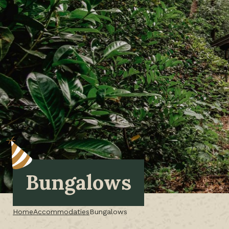
Bungalows
Home
Accommodaties
Bungalows