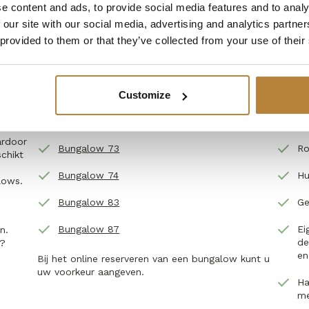
e content and ads, to provide social media features and to analy
 our site with our social media, advertising and analytics partn
 provided to them or that they’ve collected from your use of their
Customize
Meer informatie en foto's
Bela
ardoor
Bungalow 73
Ro
schikt
Bungalow 74
Hu
lows.
Bungalow 83
Ge
Bungalow 87
Ei
n.
de
n?
en
Bij het online reserveren van een bungalow kunt u
uw voorkeur aangeven.
Ha
me