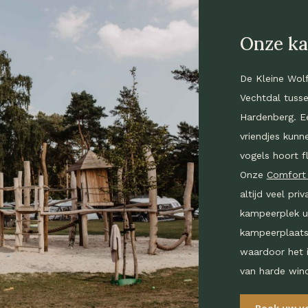
Onze k
De Kleine Wolf
Vechtdal tuss
Hardenberg. Ee
vriendjes kunne
vogels hoort f
Onze
Comfort
altijd veel pr
kampeerplek u
kampeerplaatse
waardoor het i
van harde win
Boek uw ve