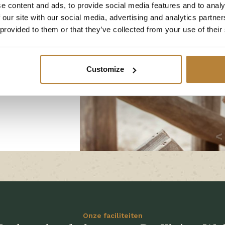
e content and ads, to provide social media features and to analy
iest u voor
 our site with our social media, advertising and analytics partn
t kamperen met
 provided to them or that they’ve collected from your use of their
ra veiligheid,
toegelaten.
aat en waar
Customize
au samenkomen.
Onze faciliteiten