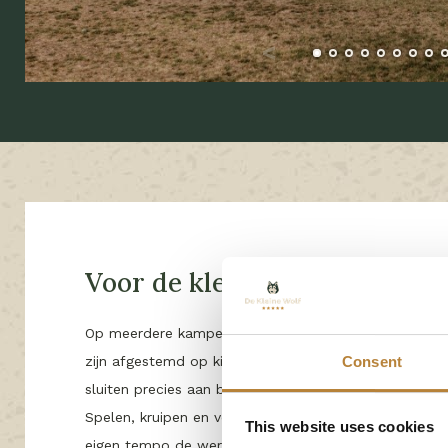
Voor de kleinste avonturiers
Op meerdere kampeervelden vindt u speeltoestellen d
Consent
zijn afgestemd op kinderen van 0 tot 4 jaar. Ze zijn sp
sluiten precies aan bij wat de allerkleinsten al kunne
Spelen, kruipen en voorzichtig klimmen: hier ontdekt 
This website uses cookies
eigen tempo de wereld om zich heen. Velden zoals F