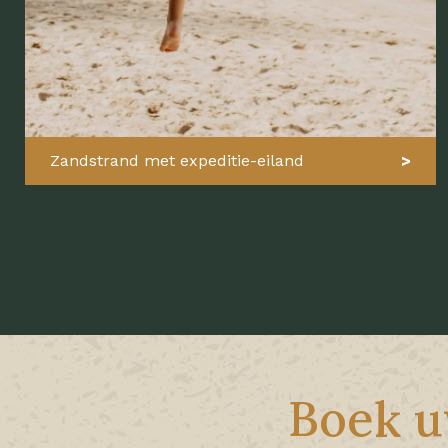
Zandstrand met expeditie-eiland
Boek u