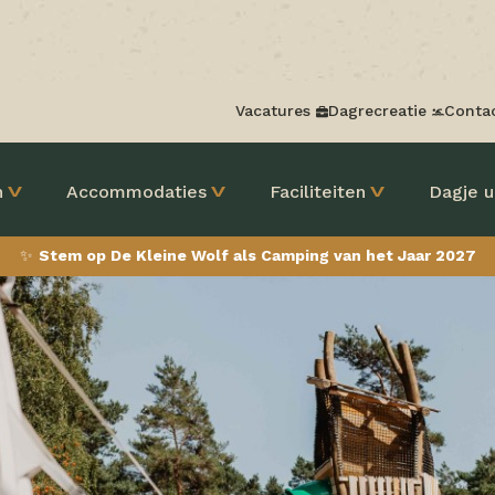
Vacatures
Dagrecreatie
Conta
n
Accommodaties
Faciliteiten
Dagje u
✨
Stem op De Kleine Wolf als Camping van het Jaar 2027