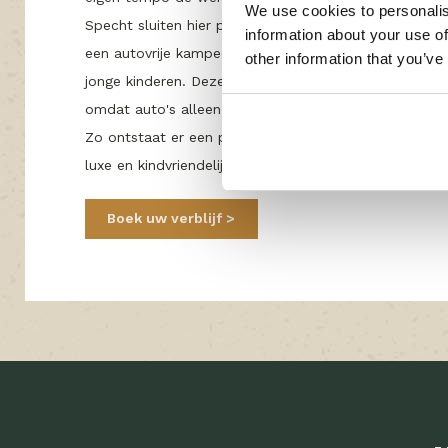
We use cookies to personalis
Specht sluiten hier prachtig op aan. Op deze velden k
information about your use of
een autovrije kampeerplaats, ideaal wanneer u kom
other information that you’ve
jonge kinderen. Deze plekken bieden net dat beetje ext
omdat auto's alleen op aankomst en vertrek worden 
Zo ontstaat er een plek waar buitenspelen vanzelf g
luxe en kindvriendelijkheid op het allerhoogste nive
Boek uw verblijf