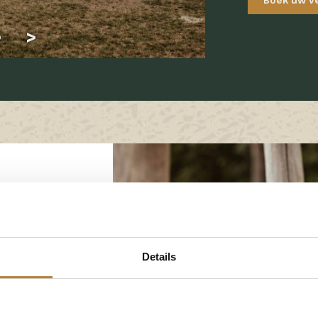
ie speciaal
Details
eels, veilig en
n en durven.
uw kleintje op
azant en