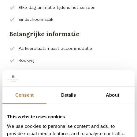
Elke dag animatie tijdens het seizoen
Eindschoonmaak
Belangrijke informatie
Parkeerplaats naast accommodatie
Rookvrij
Huisdiervrij
Geen bijzettentjes
Consent
Details
About
Inclusief bedlinnenpakket (kussens en dekbedden
zijn aanwezig)
Een keukenset en/of handdoekenset is eventueel
This website uses cookies
te huur
We use cookies to personalise content and ads, to
Aankomst na 15.00 uur
provide social media features and to analyse our traffic.