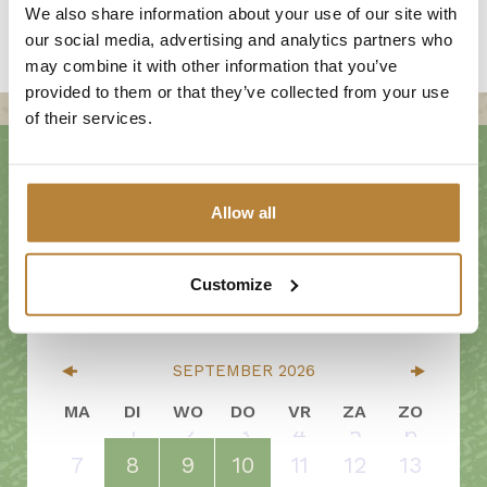
We also share information about your use of our site with
Vertrek voor 10.00 uur
our social media, advertising and analytics partners who
may combine it with other information that you’ve
provided to them or that they’ve collected from your use
of their services.
Allow all
2 personen
Customize
SEPTEMBER
2026
MA
DI
WO
DO
VR
ZA
ZO
1
2
3
4
5
6
7
8
9
10
11
12
13