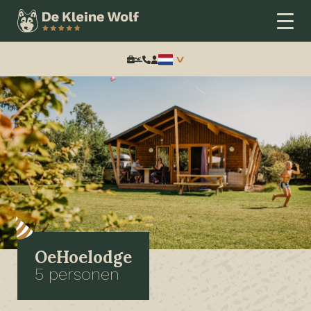
Zoeken:
OeHoelodge
5 personen