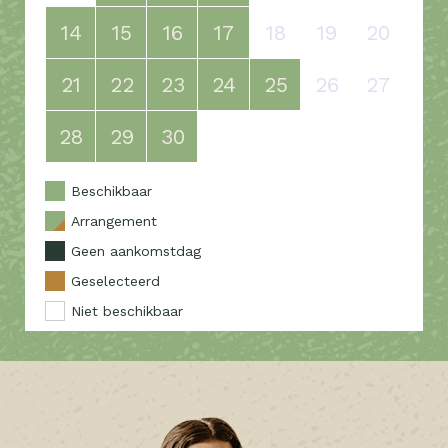
14
15
16
17
18
19
20
21
22
23
24
25
26
27
28
29
30
Beschikbaar
Arrangement
Geen aankomstdag
Geselecteerd
Niet beschikbaar