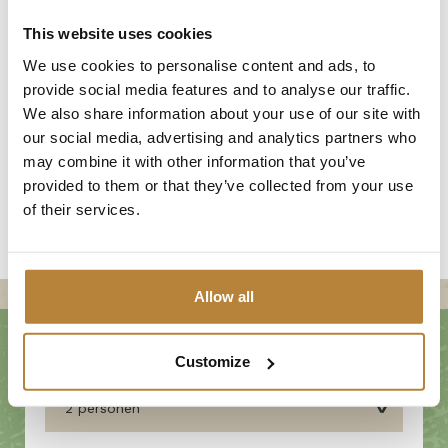
Geen bijzettentjes
This website uses cookies
Inclusief bedlinnenpakket (kussens en dekbedden
We use cookies to personalise content and ads, to
zijn aanwezig)
provide social media features and to analyse our traffic.
We also share information about your use of our site with
Een keukenset en/of handdoekenset is eventueel
our social media, advertising and analytics partners who
te huur
may combine it with other information that you’ve
Aankomst na 16.00 uur
provided to them or that they’ve collected from your use
of their services.
Vertrek voor 11.00 uur
Allow all
Customize
2 personen