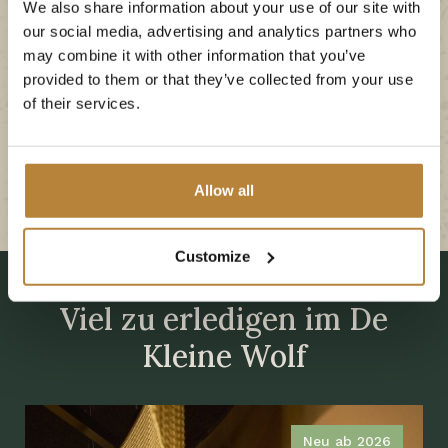
We also share information about your use of our site with
Die voraussichtliche Fertigstellung ist für Ende
our social media, advertising and analytics partners who
Juli 2027 geplant. Aus diesem Zeitplan können
may combine it with other information that you’ve
provided to them or that they’ve collected from your use
keine Rechte abgeleitet werden.
of their services.
Neu in 2027
Allow all
Customize
Unsere Einrichtungen
Viel zu erledigen im De
Kleine Wolf
Neu ab 2026