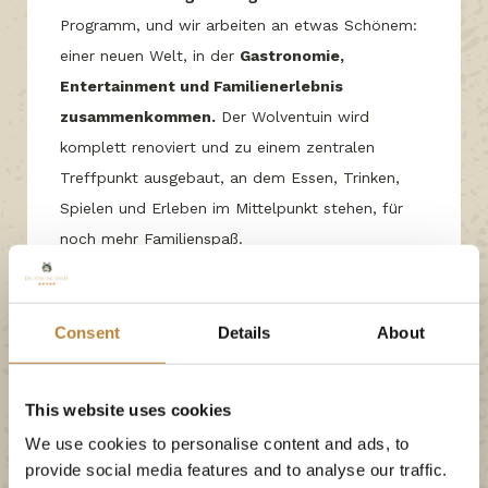
Programm, und wir arbeiten an etwas Schönem:
einer neuen Welt, in der
Gastronomie,
Entertainment und Familienerlebnis
zusammenkommen.
Der Wolventuin wird
komplett renoviert und zu einem zentralen
Treffpunkt ausgebaut, an dem Essen, Trinken,
Spielen und Erleben im Mittelpunkt stehen, für
noch mehr Familienspaß.
Während der Saison 2027 nimmt die neue
Gastronomie immer mehr Gestalt an. Daher
Consent
Details
About
können Sie gelegentlich Arbeiten rund um den
Wolventuin sehen oder hören, während wir Schritt
für Schritt an einem einzigartigen
This website uses cookies
Gastronomieerlebnis arbeiten, um Ihnen noch
We use cookies to personalise content and ads, to
mehr Familienspaß zu bieten.
provide social media features and to analyse our traffic.