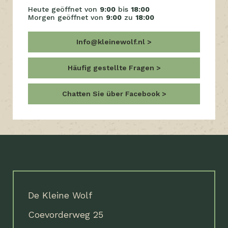
Heute geöffnet von
9:00
bis
18:00
Morgen geöffnet von
9:00
zu
18:00
Info@kleinewolf.nl
Häufig gestellte Fragen
Chatten Sie über Facebook
De Kleine Wolf
Coevorderweg 25