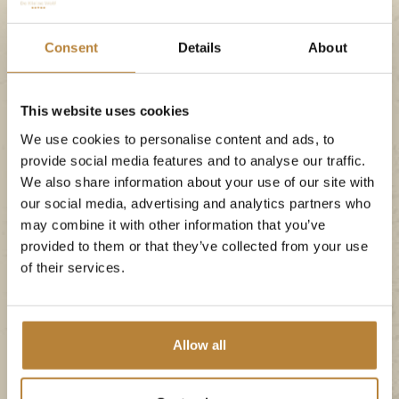
Jahres 2022 gewählt.
Consent
Details
About
Der Campingplatz De Kleine Wolf wurde vom
ANWB als
bester Familiencampingplatz der
Niederlande
zum Campingplatz des Jahres 2022
This website uses cookies
gewählt. Im Jahr 2020 erhielt auch De Kleine
We use cookies to personalise content and ads, to
Wolf diese Auszeichnung.
provide social media features and to analyse our traffic.
We also share information about your use of our site with
our social media, advertising and analytics partners who
Suchen und buchen
may combine it with other information that you’ve
provided to them or that they’ve collected from your use
of their services.
Allow all