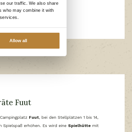
se our traffic. We also share
 2026
ers who may combine it with
 services.
Allow all
räte Fuut
 Campingplatz
Fuut
, bei den Stellplätzen 1 bis 14,
n Spielspaß erhöhen. Es wird eine
Spielhütte
mit