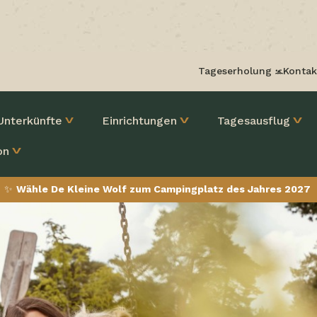
Tageserholung
Kontak
Unterkünfte
Einrichtungen
Tagesausflug
on
✨
Wähle De Kleine Wolf zum Campingplatz des Jahres 2027