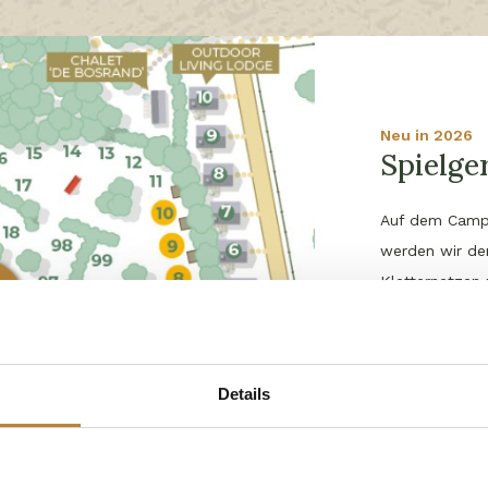
Neu in 2026
Spielge
Auf dem Camp
werden wir de
Kletternetzen 
Parcours gebe
Schaukel
un
geben.
Details
Die Skizze ver
Reserviere