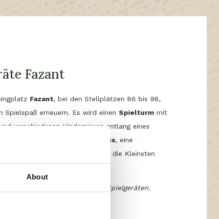
räte Fazant
ingplatz
Fazant
, bei den Stellplätzen 86 bis 98,
n Spielspaß erneuern. Es wird einen
Spielturm
mit
und verschiedenen Hindernissen entlang eines
n. Außerdem wird es ein
Spielhaus
, eine
d
Spielplatten
auf Bodenhöhe für die Kleinsten
About
mittelt einen Eindruck von den Spielgeräten.
n Sie Ihren Platz