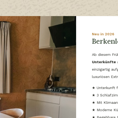
Neu in 2026
Berkenl
Ab diesem Frü
Unterkünfte
a
einzigartig au
luxuriösen Ext
★ Unterkunft 
★ 3 Schlafzim
★ Mit Klimaan
★ Moderne Kü
★ Begehbare 