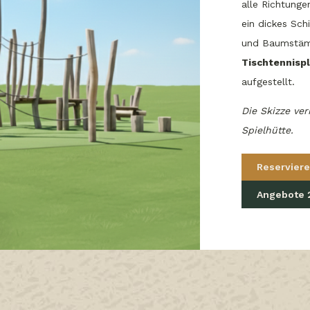
alle Richtunge
ein dickes Sch
und Baumstäm
Tischtennispl
aufgestellt.
Die Skizze ve
Spielhütte.
Reserviere
Angebote