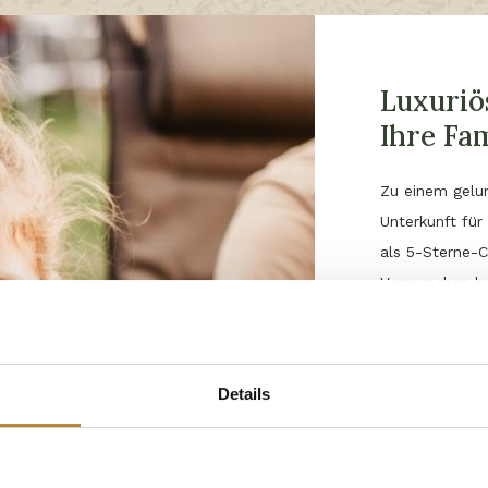
Luxuriös
Ihre Fam
Zu einem gelun
Unterkunft für 
als 5-Sterne-C
Versprechen h
idyllische
Stel
grünen Büsche
Sanitäranlage
Details
und verfügen s
Ihnen nach no
am Wasser
die