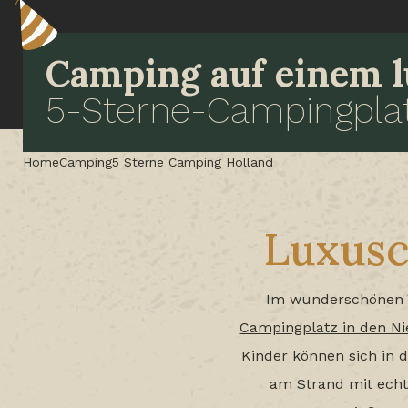
Camping auf einem 
5-Sterne-Campingpla
Home
Camping
5 Sterne Camping Holland
Luxusc
Im wunderschönen Vec
Campingplatz in den N
Kinder können sich in 
am Strand mit echt