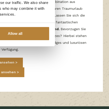
Sandstrand. Genießen Sie die Kombination aus
se our traffic. We also share
ers who may combine it with
xus, und sichern Sie sich jetzt Ihren Traumurlaub
 services.
mpingplatz bei De Kleine Wolf. Lassen Sie sich die
ntgehen und verbringen Sie einen fantastischen
serem
5 Sterne Camping in Holland.
Bevorzugen Sie
Allow all
ne Unterkunft statt eines Stellplatzes? Hierbei stehen
oße Auswahl von komfortablen Lodges und luxuriösen
 Verfügung.
z ansehen
t ansehen