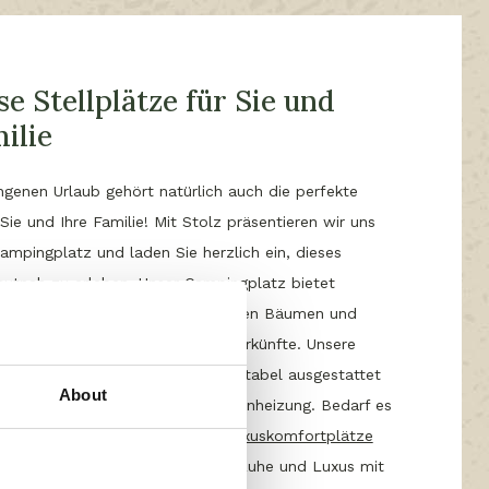
e Stellplätze für Sie und
ilie
genen Urlaub gehört natürlich auch die perfekte
Sie und Ihre Familie! Mit Stolz präsentieren wir uns
ampingplatz und laden Sie herzlich ein, dieses
autnah zu erleben.
Unser Campingplatz bietet
lplätze
, welche geschützt zwischen Bäumen und
n liegen sowie moderne Mietunterkünfte. Unsere
n sind zudem modern und komfortabel ausgestattet
About
ogar über eine luxuriöse Fußbodenheizung. Bedarf es
ch mehr Luxus? Dann sind die
Luxuskomfortplätze
 beste Wahl für Sie. Erleben Sie Ruhe und Luxus mit