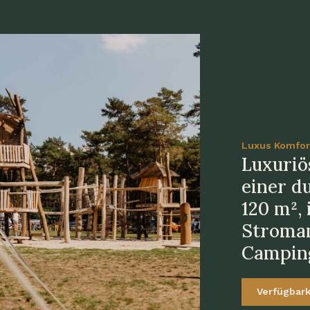
Luxus Komfor
Luxuriö
einer d
120 m²,
Stroman
Camping
Verfügbark