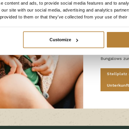
Blick auf den 
e content and ads, to provide social media features and to analy
 our site with our social media, advertising and analytics partn
Camping und Lu
 provided to them or that they’ve collected from your use of their
auf unserem Ca
Chance nicht e
Urlaub auf un
Customize
doch lieber ei
Ihnen eine gr
Bungalows zur
Stellplat
Unterkunf