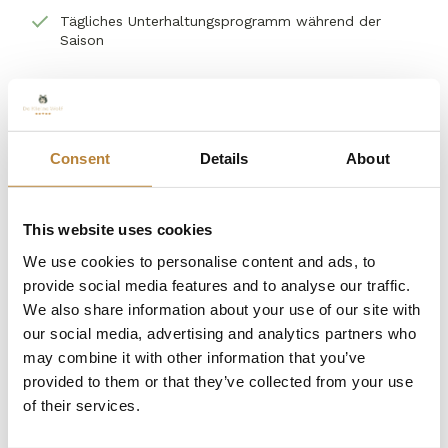
Tägliches Unterhaltungsprogramm während der
Saison
Wichtige Informationen
Privatparkplatz an der Unterkunft
Consent
Details
About
Rauchfrei
Haustierfrei
This website uses cookies
Keine Nebengebäude
We use cookies to personalise content and ads, to
provide social media features and to analyse our traffic.
Elektroherd mit Thermostat. Der Gasherd ist
We also share information about your use of our site with
außer Betrieb genommen worden.
our social media, advertising and analytics partners who
Bettwäschepaket inklusive (Kopfkissen und
may combine it with other information that you’ve
Bettdecken sind vorhanden)
provided to them or that they’ve collected from your use
of their services.
Bei Bedarf kann ein Küchenset und/oder ein
Handtuchset gemietet werden