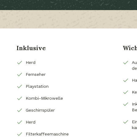
Inklusive
Wich
Herd
Au
de
Fernseher
Ha
Playstation
Ke
Kombi-Mikrowelle
In
Be
Geschirrspüler
Ei
Herd
ka
Filterkaffeemaschine