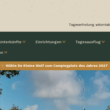
Tageserholung
Kontak
Unterkünfte
Einrichtungen
Tagesausflug
on
✨
Wähle De Kleine Wolf zum Campingplatz des Jahres 2027