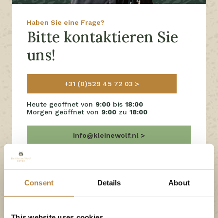
Haben Sie eine Frage?
Bitte kontaktieren Sie
uns!
+31 (0)529 45 72 03
Heute geöffnet von
9:00
bis
18:00
Morgen geöffnet von
9:00
zu
18:00
Info@kleinewolf.nl
Häufig gestellte Fragen
Consent
Details
About
Chatten Sie über Facebook
This website uses cookies