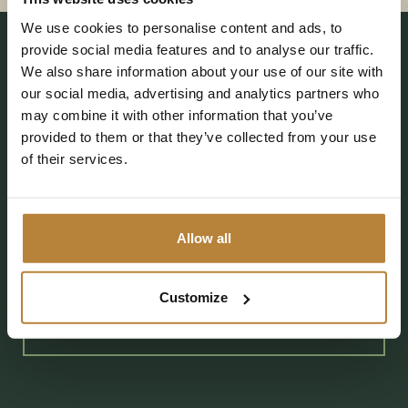
We use cookies to personalise content and ads, to
provide social media features and to analyse our traffic.
We also share information about your use of our site with
our social media, advertising and analytics partners who
may combine it with other information that you’ve
De Kleine Wolf
provided to them or that they’ve collected from your use
Coevorderweg 25
of their services.
7737 PE Stegeren (Ommen)
info@kleinewolf.nl
Allow all
0529 4572 03
Customize
Planen Sie Ihre Route