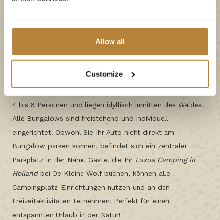
Mitten in der Natur -
Allow all
Luxuriöse Bungalows
Customize
Darf es für Sie noch luxuriöser mit einem voll
ausgestatteten Haus sein? Die
Bungalows
bieten Platz für
4 bis 6 Personen und liegen idyllisch inmitten des Waldes.
Alle Bungalows sind freistehend und individuell
eingerichtet. Obwohl Sie Ihr Auto nicht direkt am
Bungalow parken können, befindet sich ein zentraler
Parkplatz in der Nähe. Gäste, die Ihr
Luxus Camping in
Holland
bei De Kleine Wolf buchen, können alle
Campingplatz-Einrichtungen nutzen und an den
Freizeitaktivitäten teilnehmen. Perfekt für einen
entspannten Urlaub in der Natur!