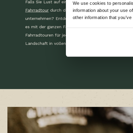
Falls Sie Lust auf eine sportliche Aktivität haben, wa
We use cookies to personalis
information about your use of
Fahrradtour
durch die herrliche Landschaft des Vecht
other information that you’ve
unternehmen? Entdecken Sie die grüne, naturreiche 
es mit der ganzen Familie oder Ihrem Liebsten. Wir bi
Fahrradtouren für jedes sportliche Level an, damit je
Landschaft in vollen Zügen genießen kann.