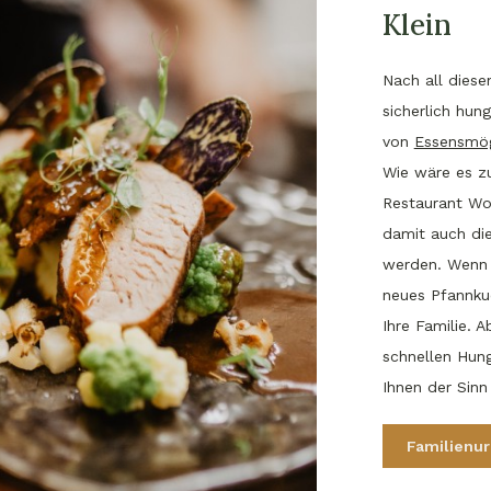
Klein
Nach all diese
sicherlich hung
von
Essensmög
Wie wäre es z
Restaurant Wol
damit auch di
werden. Wenn 
neues Pfannkuc
Ihre Familie. 
schnellen Hung
Ihnen der Sinn
Familienu