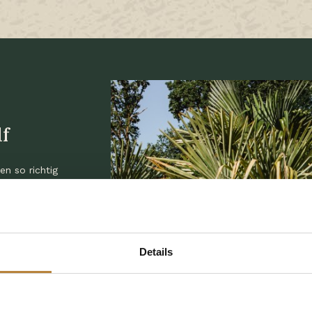
lf
en so richtig
pannen.
 Cocktail an
almen und den
frischenden
Details
ssers zu