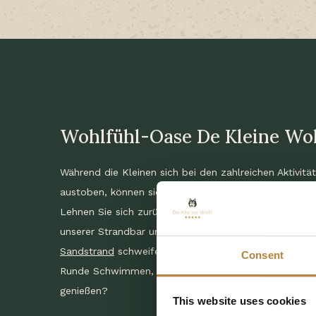
Wohlfühl-Oase De Kleine Wo
Während die Kleinen sich bei den zahlreichen Aktivität
austoben, können sich die Erwachsenen herrlich ents
Lehnen Sie sich zurück, genießen Sie einen köstlichen
unserer Strandbar und lassen Sie Ihren Blick über P
Sandstrand
schweifen. Oder wie wäre es mit einer er
Consent
Runde Schwimmen, um die wunderbare Kühle des Wa
genießen?
This website uses cookies