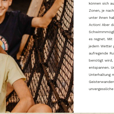
können sich a
Zonen, je nach
unter ihnen ha
Action! Aber d
Schwimmmöglic
es regnet. Mit
jedem Wetter g
aufregende R
benötigt wird,
entspannen. U
Unterhaltung 
Geisterwander
unvergessliche