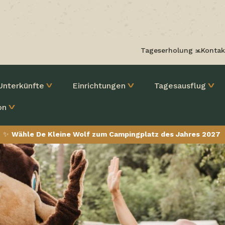
Tageserholung
Kontak
Unterkünfte
Einrichtungen
Tagesausflug
on
✨
Wähle De Kleine Wolf zum Campingplatz des Jahres 2027