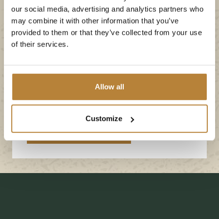
Genießen Sie erholsame Momente in einem
our social media, advertising and analytics partners who
may combine it with other information that you’ve
unserer Schwimmbäder und unserem eigenen
provided to them or that they’ve collected from your use
Sandstrand. Außerdem warten auf Sie ruhige
of their services.
Stunden an unserem Fischteich und diverse
kulinarische Köstlichkeiten im Restaurant De
Wolventuin. Für unsere kleinen Urlauber bieten wir
Allow all
zudem diverse Spielmöglichkeiten, ein Indoor-
Spielplatz sowie ein Pumptrack und vieles mehr.
Customize
Unsere Einrichtungen