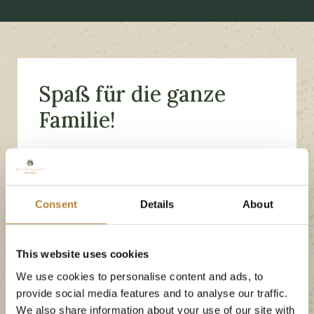
Spaß für die ganze
Familie!
Unser Campingplatz in Overijssel bietet Spaß für
die ganze Familie. Während Ihres Aufenthalts
haben Sie uneingeschränkten Zugang zu
Consent
Details
About
sämtlichen
Einrichtungen
unseres
Campingplatzes. Dank der vielfältigen und
This website uses cookies
unterhaltsamen Angebote wird es Ihnen und Ihrer
Familie während Ihres Aufenthalts bei uns nie
We use cookies to personalise content and ads, to
provide social media features and to analyse our traffic.
langweilig.
We also share information about your use of our site with