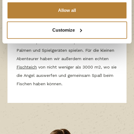
beheizten Pools
bieten wir zahlreiche
Allow all
Alternativen für unsere kleinen Gäste. Sie können
sich stundenlang auf dem
Indoor-Spielplatz
Customize
vergnügen, auf dem
PumpTrack
Rad fahren oder
kreative Spiele auf unserer Spielwiese mit echten
Palmen und Spielgeräten spielen. Für die kleinen
Abenteurer haben wir außerdem einen echten
Fischteich
von nicht weniger als 3000 m2, wo sie
die Angel auswerfen und gemeinsam Spaß beim
Fischen haben können.