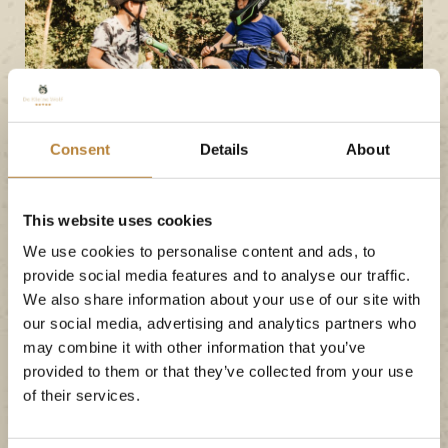
Consent
Details
About
This website uses cookies
We use cookies to personalise content and ads, to
provide social media features and to analyse our traffic.
Bei uns kommt keine
We also share information about your use of our site with
our social media, advertising and analytics partners who
Langeweile auf
may combine it with other information that you’ve
provided to them or that they’ve collected from your use
Bei Ihrem Familienurlaub in Holland bei De Kleine
of their services.
Wolf müssen Sie sich keine Gedanken über
Langeweile machen. Neben dem
Camping mit