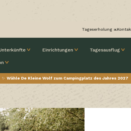
Tageserholung
Kontak
Unterkünfte
Einrichtungen
Tagesausflug
on
✨
Wähle De Kleine Wolf zum Campingplatz des Jahres 2027