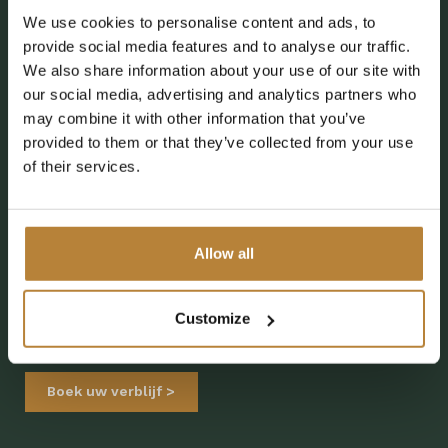
samen beleven van de kleine geluksmomenten. Of het nu
We use cookies to personalise content and ads, to
provide social media features and to analyse our traffic.
gaat om samen spetteren in het peuterbad of elke
We also share information about your use of our site with
ochtend baby- en peuterzwemmen, het verwarmde
our social media, advertising and analytics partners who
binnenzwembad biedt de perfecte plek voor kleintjes om
may combine it with other information that you’ve
te genieten en te ontdekken. Na een dag vol avontuur
provided to them or that they’ve collected from your use
kunt u samen dineren in
De Wolventuin
, waar u kunt
of their services.
kiezen uit een à la carte restaurant, een
pannenkoekenrestaurant en een Italiaans restaurant. Wat u
ook kiest, een maaltijd bij De Kleine Wolf vormt de
Allow all
perfecte afsluiting van de dag. Kamperen bij ons is veilig
en comfortabel, ook met een jonge gast erbij. Liever iets
Customize
meer gemak? Kies dan een van onze accommodaties.
Boek uw verblijf