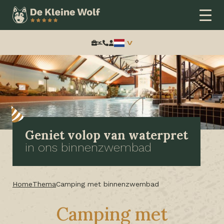
Zoeken:
Geniet volop van waterpret
in ons binnenzwembad
Home
Thema
Camping met binnenzwembad
Camping met